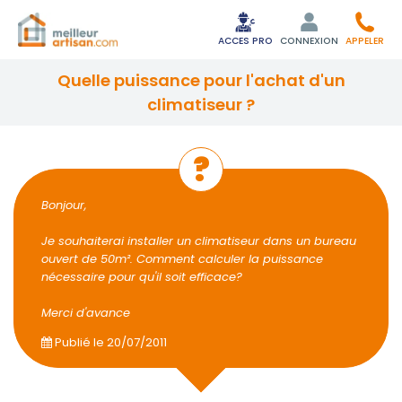
ACCES PRO
CONNEXION
APPELER
quelle puissance pour l'achat d'un
climatiseur ?
Bonjour,
Je souhaiterai installer un climatiseur dans un bureau
ouvert de 50m². Comment calculer la puissance
nécessaire pour qu'il soit efficace?
Merci d'avance
Publié le
20/07/2011