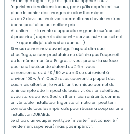
En tant que frigoriste, je dis qu'il faut appeler 1 ou 2
frigoristes climaticiens locaux, pour qu'ils apprécient sur
place le cahier des charges du bilan thermique.
Un ou 2 devis au choix vous permettrons d'avoir une tres
bonne prestation au meilleur prix.
Attention ==> la vente d'appareils en grande surface est
à proscrire ( appareils discount - service nul - conseil nul
==> appareils jettables si en panne....)
Si vous recherchez davantage l'aspect clim que
chauffage, un bon prestataire ne définira pas l'appareil
de la même manière. En gros si vous prenez la surface
pour une hauteur de plafond de 2.5 m vous
dimensionnerez à 40 / 50 w du m3 ce qui revient à
environ 100 w /m². Ces 2 ratios couvrent la plupart des
cas. mais attention, le vrai bilan thermique permet de
tenir compte dde l'impact de baies vitrées ensoleillées,
avec stores ou non. Seul un thermicien entrainé, comme
un véritable installateur frigoriste climaticien, peut tenir
compte de tous les impératifs pour réussir à coup sur une
installation DURABLE.
Le choix d'un equipement type " inverter" est conseillé (
rendement supérieur) mais pas impératif.