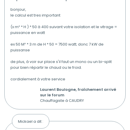
bonjour,
le calcul est tres important
(x m² * H ) * 50 à 400 suivant votre isolation et le vitrage =
puissance en watt
ex 50 M² * 3 m de H * 50 = 7500 watt; donc 7 kW de
puissanse
de plus, à voir sur place s'il faut un mono ou un bi-split
pour bien répartir le chaud ou le froid.
cordialement à votre service
Laurent Boulogne, fraîchement arrivé
sur le forum
Chauffagiste à CAUDRY
Mickael a dit :