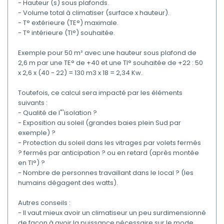
- Hauteur (s) sous plafonds.
- Volume total à climatiser (surface x hauteur).
- T° extérieure (TE°) maximale.
- T° intérieure (TI°) souhaitée.
Exemple pour 50 m² avec une hauteur sous plafond de
2,6 m par une TE° de +40 et une TI° souhaitée de +22 : 50
x 2,6 x (40 - 22) = 130 m3 x 18 = 2,34 Kw.
Toutefois, ce calcul sera impacté par les éléments
suivants :
- Qualité de l"'isolation ?
- Exposition au soleil (grandes baies plein Sud par
exemple) ?
- Protection du soleil dans les vitrages par volets fermés
? fermés par anticipation ? ou en retard (après montée
en TI°) ?
- Nombre de personnes travaillant dans le local ? (les
humains dégagent des watts).
Autres conseils :
- Il vaut mieux avoir un climatiseur un peu surdimensionné
de façon à avoir la puissance nécessaire sur le mode