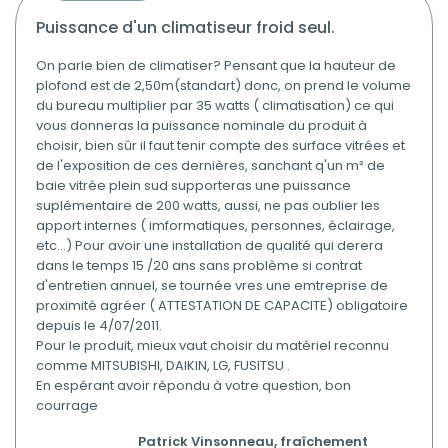
puissance d'un climatiseur froid seul.
On parle bien de climatiser? Pensant que la hauteur de
plofond est de 2,50m(standart) donc, on prend le volume
du bureau multiplier par 35 watts ( climatisation) ce qui
vous donneras la puissance nominale du produit à
choisir, bien sûr il faut tenir compte des surface vitrées et
de l'exposition de ces dernières, sanchant q'un m² de
baie vitrée plein sud supporteras une puissance
suplémentaire de 200 watts, aussi, ne pas oublier les
apport internes ( imformatiques, personnes, éclairage,
etc...) Pour avoir une installation de qualité qui derera
dans le temps 15 /20 ans sans problème si contrat
d'entretien annuel, se tournée vres une emtreprise de
proximité agréer ( ATTESTATION DE CAPACITE) obligatoire
depuis le 4/07/2011.
Pour le produit, mieux vaut choisir du matériel reconnu
comme MITSUBISHI, DAIKIN, LG, FUSITSU .
En espérant avoir répondu à votre question, bon
courrage
Patrick Vinsonneau, fraîchement