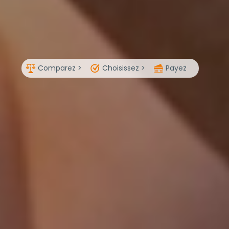
Comparez >
Choisissez >
Payez