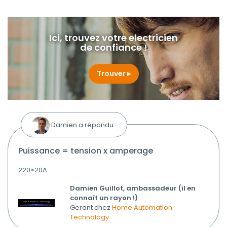
Ici, trouvez votre electricien
de confiance !
Trouver
Damien a répondu :
puissance = tension x amperage
220×20A
Damien Guillot, ambassadeur (il en
connaît un rayon !)
Gerant chez
Home Automation
Technology