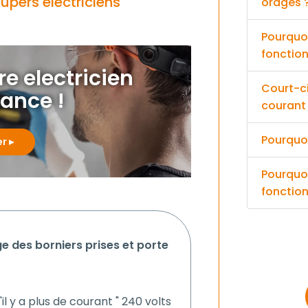
upers electriciens
orages 
Pourquoi
fonctio
re electricien
Court-cir
iance !
courant
Pourquoi
er
Pourquo
fonctio
l y a plus de courant " 240 volts