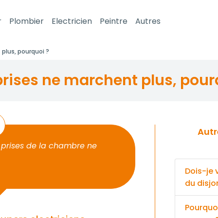
r
Plombier
Electricien
Peintre
Autres
plus, pourquoi ?
 prises ne marchent plus, pour
Autres énigmes pour votre super
es prises de la chambre ne
Dois-je
du disjo
Pourquoi