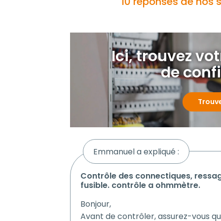
10 réponses de nos s
Ici, trouvez vot
de conf
Trouv
Emmanuel a expliqué :
contrôle des connectiques, ressage des borniers prises et porte
fusible. contrôle a ohmmètre.
Bonjour,
Avant de contrôler, assurez-vous qu'i