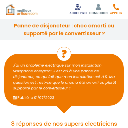
ACCES PRO
CONNEXION
APPELER
panne de disjoncteur : choc amorti ou
supporté par le convertisseur ?
J'ai un problème électrique sur mon installation
visiophone energical. Il est dû à une panne de
disjoncteur, ce qui fait que mon installation est H.S. Ma
question est : est-ce que le choc a été amorti ou plutôt
supporté par le convertisseur ?
Publié le
01/07/2023
8 réponses de nos supers electriciens