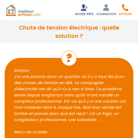
ACCES PRO
CONNEXION
APPELER
chute de tension électrique : quelle
solution ?
Bonjour,
J'ai une pizzeria dans un quartier où il y a tous les jours
des chutes de tension en été. La compagnie
d'électricité me dit qu'il n'y a rien à faire. Ce problème
existe depuis longtemps alors qu'ils m'ont installé un
compteur professionnel. Est-ce qu'il y a une solution car
mon matériel vibre à chaque fois. Mon four ventilé est
tombé en panne alors qu'il est neuf ! J'ai un frigo, un
congélateur professionnel, une saladette .....
Merci de m'aider