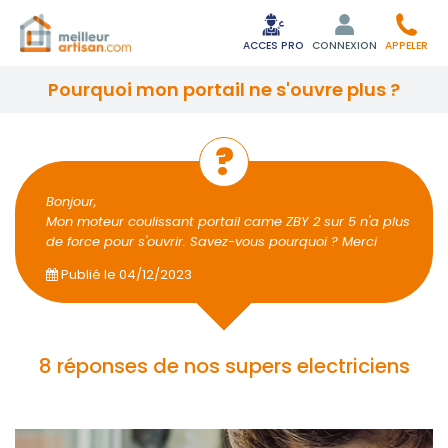
ACCES PRO
CONNEXION
APPELER
pourquoi mon portail ne s'ouvre plus ?
Bonjour,
Mon moteur coulissant portail came ZBY 2 sur 5 n'a plus
de force pour s'ouvrir. Savez-vous pourquoi ? Merci
Publié le
04/12/2023
8 réponses de nos supers electriciens