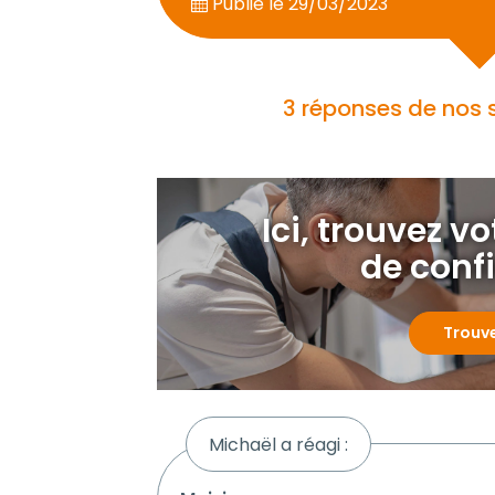
Publié le
29/03/2023
3 réponses de nos
Ici, trouvez v
de conf
Trouv
Michaël a réagi :