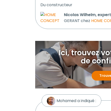
Du constructeur
Nicolas Wilhelm, exper
GERANT chez
HOME CO
Ici, trouvez v
de conf
Trouv
Mohamed a indiqué :