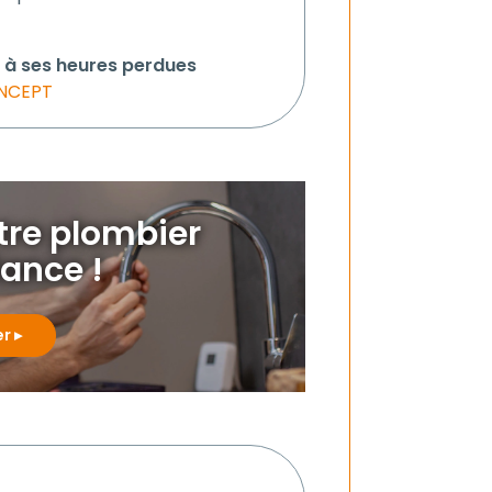
t à ses heures perdues
NCEPT
otre plombier
iance !
er