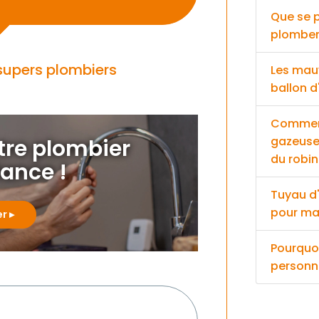
Que se p
plomber
 supers plombiers
Les mau
ballon d
Comment
gazeuse 
otre plombier
du robin
iance !
Tuyau d'
pour ma
er
Pourquo
personn