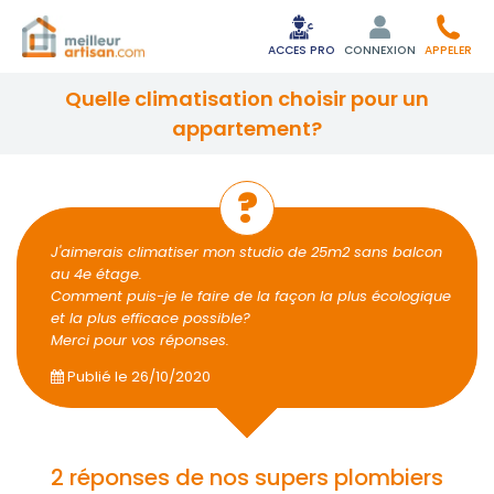
ACCES PRO
CONNEXION
APPELER
quelle climatisation choisir pour un
appartement?
J'aimerais climatiser mon studio de 25m2 sans balcon
au 4e étage.
Comment puis-je le faire de la façon la plus écologique
et la plus efficace possible?
Merci pour vos réponses.
Publié le
26/10/2020
2 réponses de nos supers plombiers