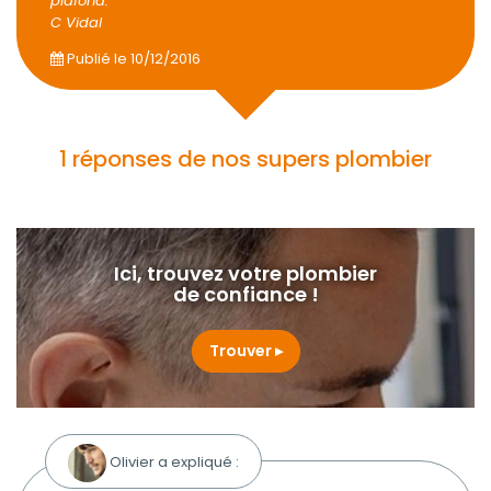
plafond.
C Vidal
Publié le
10/12/2016
1 réponses de nos supers plombier
Ici, trouvez votre plombier
de confiance !
Trouver
Olivier a expliqué :