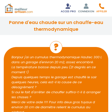
ACCES PRO
CONNEXION
APPELER
panne d'eau chaude sur un chauffe-eau
thermodynamique
Bonjour j'ai un cumulus thermodynamique Hautec 300 L
dans un garage d'enivron 20 m2, assez encombré.
La température baisse depuis peu (21 degrés en ce
moment !)
Depuis quelques temps le garage est chauffé le soir
quelques heures, cela est-il la cause de ce
désagrément ?
Si oui le fait d'arrêter de chauffer suffira-t-il à arranger
les choses ?
Merci de votre aide !!!! Pour info deux gros tuyaux d
environ 20 cm de diamètre relient le cumulus au