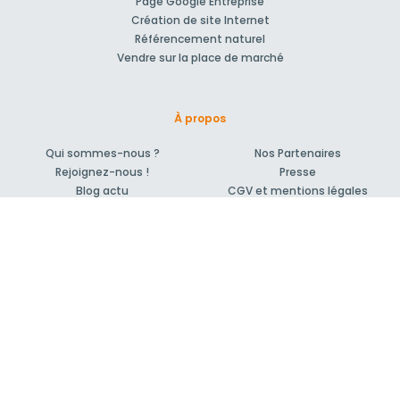
Page Google Entreprise
Création de site Internet
Référencement naturel
Vendre sur la place de marché
À propos
Qui sommes-nous ?
Nos Partenaires
Rejoignez-nous !
Presse
Blog actu
CGV et mentions légales
Comment ça marche?
Support et contact
04 86 68 81 31
Forum pour vos questions bâtiment
Suivez-nous !
S'inscrire à la newsletter