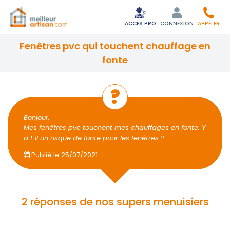
ACCES PRO
CONNEXION
APPELER
fenêtres pvc qui touchent chauffage en
fonte
Bonjour,
Mes fenêtres pvc touchent mes chauffages en fonte. Y
a t il un risque de fonte pour les fenêtres ?
Publié le
25/07/2021
2 réponses de nos supers menuisiers