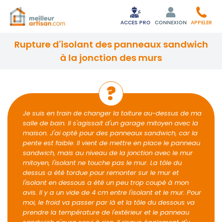
ACCES PRO
CONNEXION
APPELER
rupture d'isolant des panneaux sandwich
à la jonction des murs
Je suis en train de changer la toiture au-dessus de ma
salle de bain. Il s'agissait d'un garage mitoyen avec la
maison. J'ai opté pour des panneaux sandwich, car la
pente est faible. Il vient de mettre en place le panneau
sandwich, mais au niveau de la jonction avec le mur
mitoyen, l'isolant ne touche pas le mur. La tôle du
dessus a été tordue pour remonter sur le mur et
l'isolant en dessous a été un peu trop coupé à mon
avis. Il y a un vide de 4 cm entre l'isolant et le mur. Pour
moi, le froid va passer par là et la tôle du dessous va
prendre la température de l'extérieur et le panneau