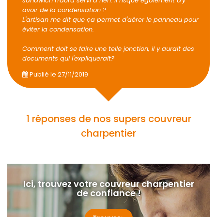
sandwich n'aura servi à rien. Il risque également d'y
avoir de la condensation ?
L'artisan me dit que ça permet d'aérer le panneau pour
éviter la condensation.
Comment doit se faire une telle jonction, il y aurait des
documents qui l'expliquerait?
Publié le
27/11/2019
1 réponses de nos supers couvreur
charpentier
Ici, trouvez votre couvreur charpentier
de confiance !