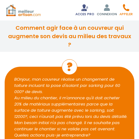
ACCES PRO
CONNEXION
APPELER
comment agir face à un couvreur qui
augmente son devis au milieu des travaux
?
BOnjour, mon couvreur réalise un changement de
toiture incluant la pose d'isolant par sarking pour 60
000? de devis.
Au milieu du chantier, il m'annonce qu'il doit acheter
20% de matériaux supplémentaires parce que la
surface de toiture augmente avec le sarking, soit
12000?, ceci n'aurait pas été prévu lors du devis détaillé.
Mon besoin initial n'a pas changé. Il ne souhaite pas
continuer le chantier si ne valide pas cet avenant.
Quelles actions puis-je entreprendre?