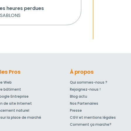
 ses heures perdues
à SABLONS
les Pros
À propos
ce Web
Qui sommes-nous ?
re bâtiment
Rejoignez-nous !
ogle Entreprise
Blog actu
n de site Internet
Nos Partenaires
ncement naturel
Presse
sur la place de marché
CGV et mentions légales
Comment ça marche?