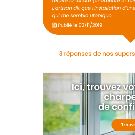
refaite la toiture (charpente et tuil
L'artisan dit que l'installation d'
qui me semble utopique.
Publié le
02/11/2019
3 réponses de nos super
Ici, trouvez v
charpe
de conf
Trouv