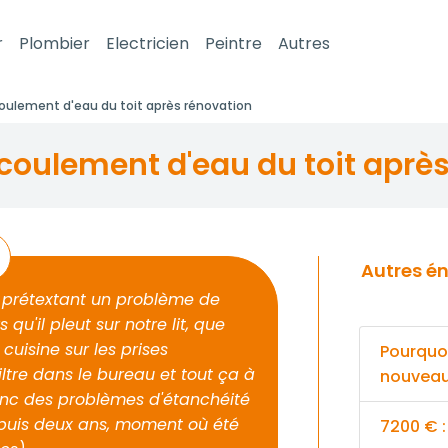
r
Plombier
Electricien
Peintre
Autres
oulement d'eau du toit après rénovation
coulement d'eau du toit aprè
Autres énigmes pour votre super Couvreur
on prétextant un problème de
u'il pleut sur notre lit, que
cuisine sur les prises
Pourquoi
filtre dans le bureau et tout ça à
nouveau 
onc des problèmes d'étanchéité
puis deux ans, moment où été
7200 € :