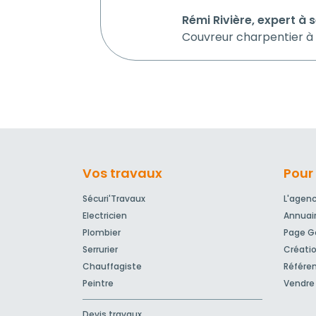
Rémi Rivière, expert à
Couvreur charpentier 
Vos travaux
Pour 
Sécuri'Travaux
L'agen
Electricien
Annuai
Plombier
Page Go
Serrurier
Créatio
Chauffagiste
Référe
Peintre
Vendre 
Devis travaux