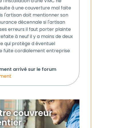
 l'installation d'une VMC ne
u suite à une couverture mal faite
is l'artisan doit mentionner son
urance décennale si l'artisan
es erreurs il faut porter plainte
aite à neuf il y a moins de deux
ure qui protège d éventuel
une fuite cordialement entreprise
ment arrivé sur le forum
iment
otre couvreur
ntier