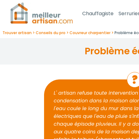
Chauffagiste
Serrurie
Trouver artisan
Conseils du pro
Couvreur charpentier
Problème éc
problème é
L' artisan refuse toute interventi
condensation dans la maison alors q
l'eau coule le long du mur dans la 
électriques que l'eau de pluie s'in
chaque épisode pluvieux. Il y a d
aux quatre coins de la maison de