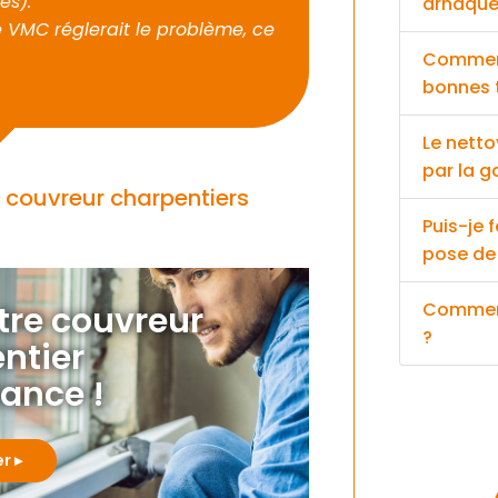
es).
arnaque
une VMC réglerait le problème, ce
Comment
bonnes t
Le netto
par la g
s couvreur charpentiers
Puis-je 
pose de 
Comment
otre couvreur
?
ntier
iance !
er