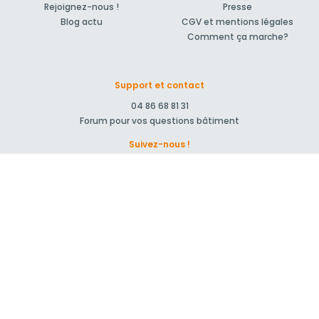
Rejoignez-nous !
Presse
Blog actu
CGV et mentions légales
Comment ça marche?
Support et contact
04 86 68 81 31
Forum pour vos questions bâtiment
Suivez-nous !
S'inscrire à la newsletter
© 2007-2026
MeilleurArtisan.com