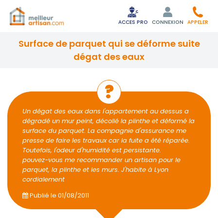
ACCES PRO
CONNEXION
APPELER
surface de parquet qui se déforme suite
dégat des eaux
Un dégat des eaux dans l'appartement au dessus a
dégradé un mur peint, décollé la plinthe et déformé la
surface du parquet. La compagnie d'assurance me
presse de faire les travaux car la fuite a été réparée.
Toutefois, l'odeur d'humidité est persistante.
pouvez-vous me recommander un artisan pour le
parquet, la plinthe et les murs. J'habite à Lyon
cordialement
Publié le
01/08/2011