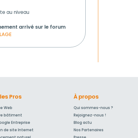
te au niveau
hement arrivé sur le forum
ELAGE
les Pros
À propos
ce Web
Qui sommes-nous ?
re bâtiment
Rejoignez-nous !
ogle Entreprise
Blog actu
n de site Internet
Nos Partenaires
ncement naturel
Presse