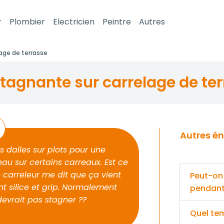
r
Plombier
Electricien
Peintre
Autres
age de terrasse
stagnante sur carrelage de te
Autres énigmes pour votre super Carreleur
s dalles sur plots pour une
 eau sur certains carreaux. Est ce
 carreleur me dit que ça vient
Peut-on
t silice et grip. Normalement
pendant 
devrait pas stagner ??
Quel tem