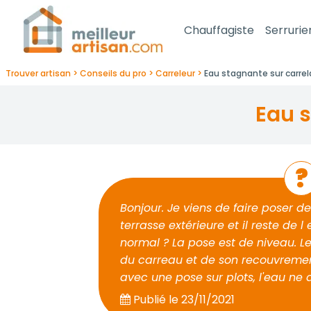
Chauffagiste
Serrurie
Trouver artisan
Conseils du pro
Carreleur
Eau stagnante sur carrel
eau 
Bonjour. Je viens de faire poser de
terrasse extérieure et il reste de l
normal ? La pose est de niveau. Le
du carreau et de son recouvremen
avec une pose sur plots, l'eau ne 
Publié le
23/11/2021