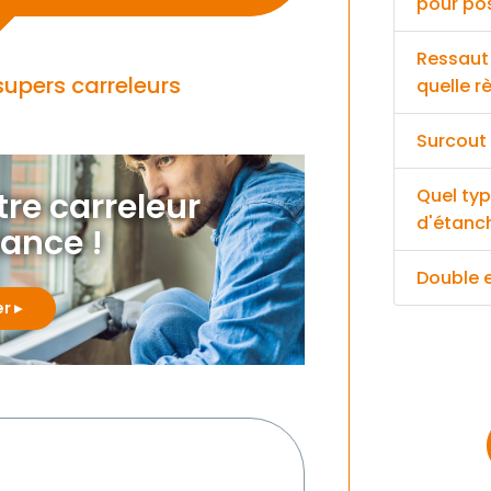
pour pos
Ressaut 
supers carreleurs
quelle r
Surcout 
Quel typ
otre carreleur
d'étanch
iance !
Double e
er