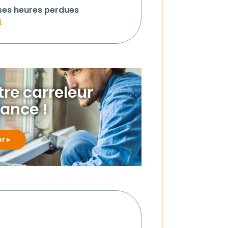
 ses heures perdues
.
otre carreleur
iance !
er