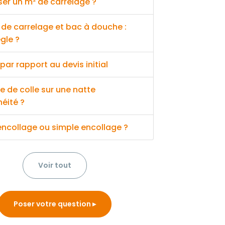
er un m² de carrelage ?
de carrelage et bac à douche :
ègle ?
par rapport au devis initial
e de colle sur une natte
éité ?
ncollage ou simple encollage ?
Voir tout
Poser votre question