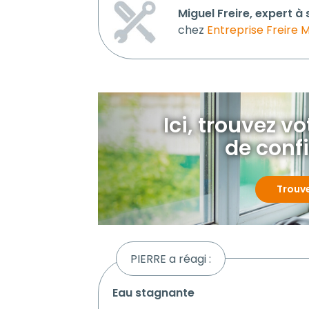
Miguel Freire, expert à
chez
Entreprise Freire M
Ici, trouvez v
de conf
Trouv
PIERRE a réagi :
eau stagnante