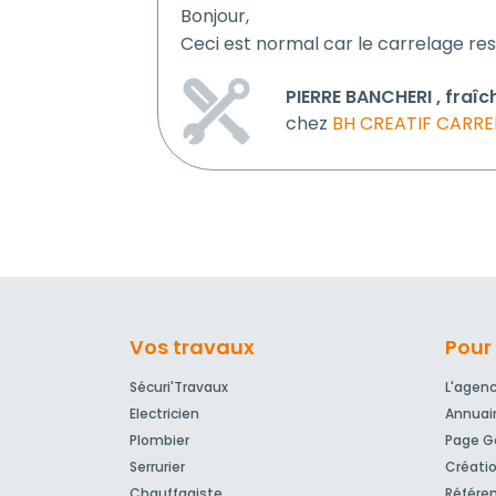
Bonjour,
Ceci est normal car le carrelage res
PIERRE BANCHERI , fraîc
chez
BH CREATIF CARR
Vos travaux
Pour 
Sécuri'Travaux
L'agen
Electricien
Annuai
Plombier
Page Go
Serrurier
Créatio
Chauffagiste
Référe