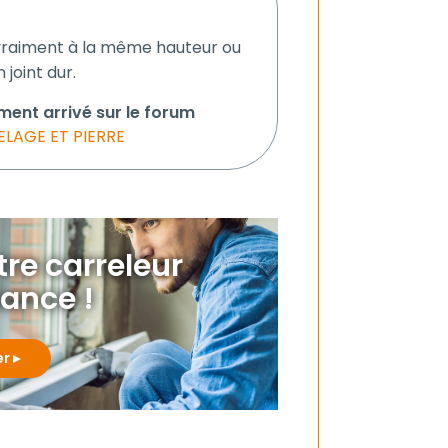
es vraiment à la même hauteur ou
joint dur.
ment arrivé sur le forum
ELAGE ET PIERRE
otre carreleur
iance !
er