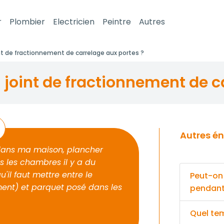
r
Plombier
Electricien
Peintre
Autres
nt de fractionnement de carrelage aux portes ?
n joint de fractionnement de c
Autres énigmes pour votre super Carreleur
 dans ma maison, plancher
s les chambres il y a du
u'il faut mettre entre le
Peut-on
ent) et parquet posé dans les
pendant 
Quel tem