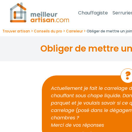
Chauffagiste
Serrurie
Trouver artisan
Conseils du pro
Carreleur
Obliger de mettre un joi
obliger de mettre u
Actuellement je fait le carrelage
chauffant sous chape liquide. Dan
parquet et je voulais savoir si ce q
carrelage (posé dans le dégagem
chambres ?
Merci de vos réponses