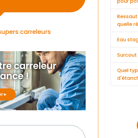
pour pos
Ressaut 
quelle r
supers carreleurs
Eau stag
Surcout 
otre carreleur
Quel typ
iance !
d'étanch
er