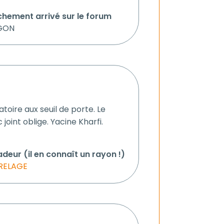
chement arrivé sur le forum
RGON
toire aux seuil de porte. Le
 joint oblige. Yacine Kharfi.
deur (il en connaît un rayon !)
RELAGE