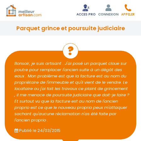
ACCES PRO
CONNEXION
APPELER
parquet grince et poursuite judiciaire
Bonsoir, je suis artisant . J'ai posé un parquet cloue sur
poutre pour remplacer l'ancien suite à un dégât des
eaux . Mon problème est que la facture est au nom du
propriétaire de l'immeuble et qu'il vient de le vendre. Le
locataire ou j'ai fait les travaux ce plaint de grincement
, il me menace de poursuite judiciaire que doit-je faire ?
Et surtout vu que la facture est au nom de l'ancien
proprio est ce que le nouveau proprio peux m'attaquer
sachant qu'aucune réclamation n'as été faite par
l'ancien proprio .
Publié le
24/03/2015