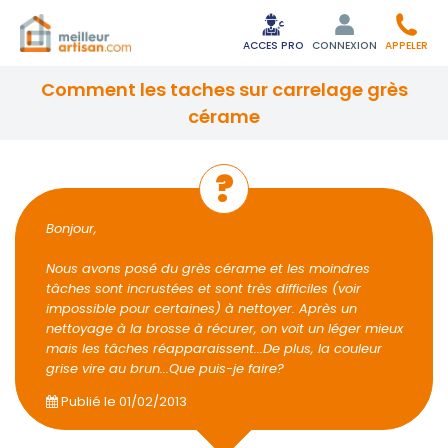
ACCES PRO
CONNEXION
APPELER
comment les taches sur carrelage grès
cérame
Bonjour,
Nous avons posé du grès cérame et les moindres
tâches sont incrustées et sont très difficiles (voir
impossible pour certaines) à nettoyer. Après un
nettoyage à la brosse à récurer, on voit un léger mieux
mais les tâches réapparaissent...De plus, la couleur
grise vire au brun...Que puis-je faire?
Publié le
01/02/2013