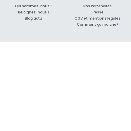
Qui sommes-nous ?
Nos Partenaires
Rejoignez-nous !
Presse
Blog actu
CGV et mentions légales
Comment ça marche?
Support et contact
04 86 68 81 31
Forum pour vos questions bâtiment
Suivez-nous !
S'inscrire à la newsletter
© 2007-2026
MeilleurArtisan.com