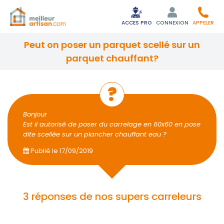
ACCES PRO
CONNEXION
APPELER
peut on poser un parquet scellé sur un
parquet chauffant?
Bonjour
Est il autorisé de poser du carrelage en 60x60 en pose
dite scellée sur un plancher chauffant eau ?
Publié le
17/09/2019
3 réponses de nos supers carreleurs