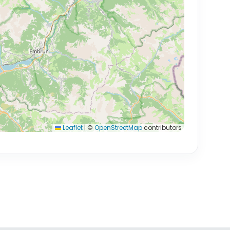
Leaflet
|
©
OpenStreetMap
contributors