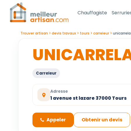
Chauffagiste
Serrurie
Trouver artisan
devis travaux
tours
carreleur
unicarrel
UNICARREL
Carreleur
Adresse
1 avenue st lazare 37000 Tours
Appeler
Obtenir un devis