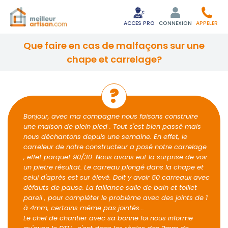
ACCES PRO
CONNEXION
APPELER
que faire en cas de malfaçons sur une
chape et carrelage?
Bonjour, avec ma compagne nous faisons construire
une maison de plein pied . Tout s'est bien passé mais
nous déchantons depuis une semaine. En effet, le
carreleur de notre constructeur a posé notre carrelage
, effet parquet 90/30. Nous avons eut la surprise de voir
un pietre résultat. Le carreau plongé dans la chape et
celui d'après est sur élevé. Doit y avoir 50 carreaux avec
défauts de pause. La faillance salle de bain et toillet
pareil , pour compléter le problème avec des joints de 1
à 4mm, certains même pas jointés...
Le chef de chantier avec sa bonne foi nous informe