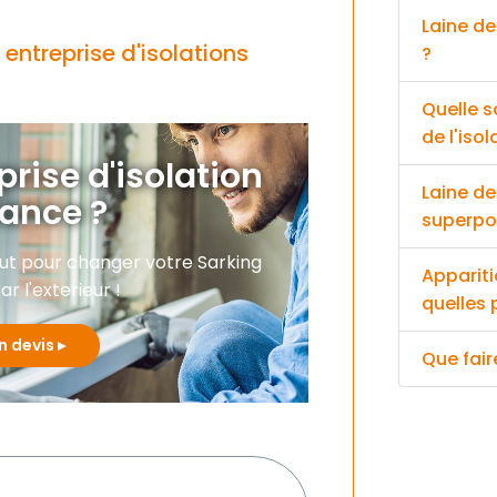
Laine de
 entreprise d'isolations
?
Quelle s
de l'isol
prise d'isolation
Laine de
iance ?
superpo
 faut pour changer votre Sarking
Appariti
ar l'exterieur !
quelles 
n devis
Que fair