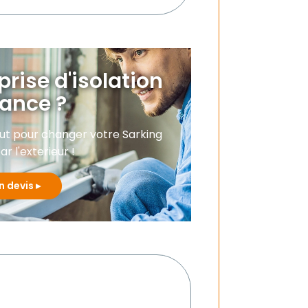
prise d'isolation
iance ?
 faut pour changer votre Sarking
ar l'exterieur !
n devis