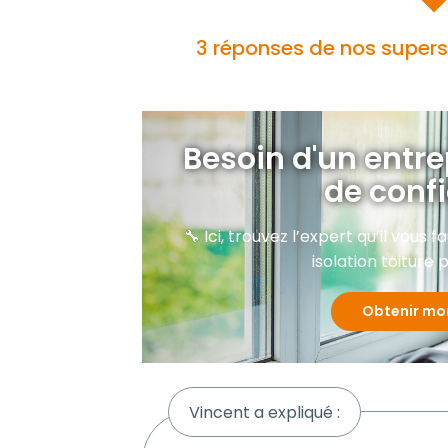
3 réponses de nos supers
Besoin d'un entre
de conf
🔧 Ici, trouvez l’expert qu’il vous
isolation toiture p
Obtenir mo
Vincent a expliqué :