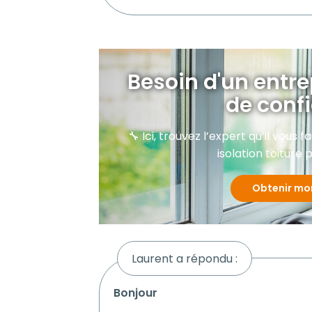
Besoin d'un entre
de conf
🔧 Ici, trouvez l’expert qu’il vous
isolation toiture p
Obtenir mo
Laurent a répondu :
bonjour