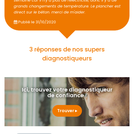
semaine car il n'y a pas de l'électricité, donc il y a de
grands changements de température. Le plancher est
direct sur le béton. merci de m'aider.
Publié le
31/10/2020
3 réponses de nos supers
diagnostiqueurs
Ici, trouvez votre diagnostiqueur
de confiance !
Trouver