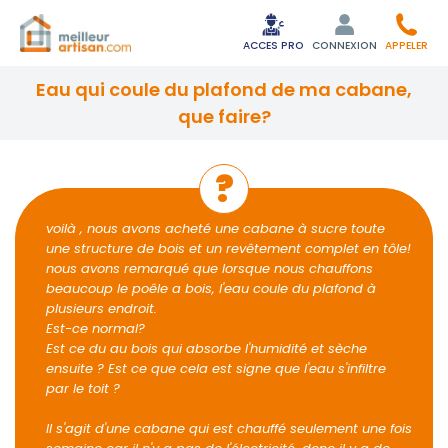
ACCES PRO
CONNEXION
APPELER
eau qui coule du plafond de ma cabane,
que faire?
voilà , nous avons acheté une cabane à sucre toute
une structure de bois et un revêtement complet en tôle!
nous avons remarqué que lorsque nous chauffons
beaucoup le poêle a bois, l'eau coule du plafond à
plusieurs endroit.
Est-ce normal?
Est ce du au bois qui absorbe l'humidité et sèche
ensuite ? Est ce que cela est signe que l'eau s'infiltre
par le toit ?
Il s'agit d'une cabane qui est chauffé seulement une fois