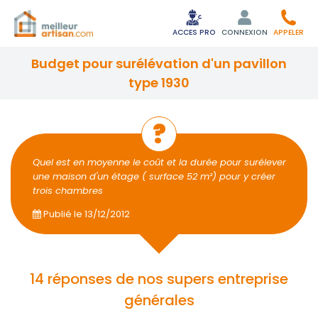
ACCES PRO
CONNEXION
APPELER
budget pour surélévation d'un pavillon
type 1930
Quel est en moyenne le coût et la durée pour surélever
une maison d'un étage ( surface 52 m²) pour y créer
trois chambres
Publié le
13/12/2012
14 réponses de nos supers entreprise
générales