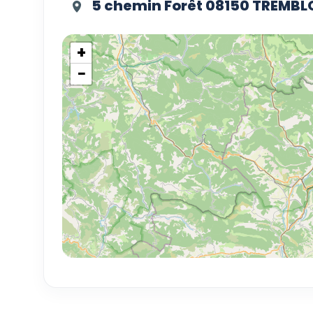
5 chemin Forêt 08150 TREMBLO
+
−