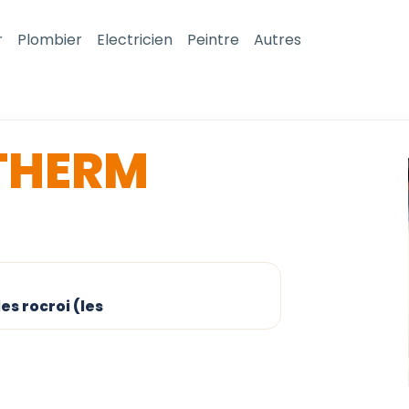
r
Plombier
Electricien
Peintre
Autres
THERM
es rocroi (les