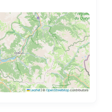
Leaflet
|
©
OpenStreetMap
contributors