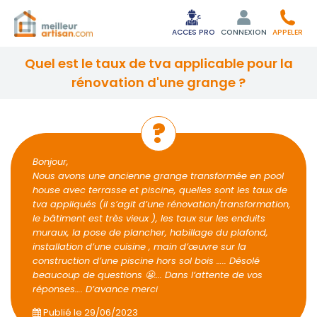
ACCES PRO
CONNEXION
APPELER
quel est le taux de tva applicable pour la
rénovation d'une grange ?
Bonjour,
Nous avons une ancienne grange transformée en pool
house avec terrasse et piscine, quelles sont les taux de
tva appliqués (il s’agit d’une rénovation/transformation,
le bâtiment est très vieux ), les taux sur les enduits
muraux, la pose de plancher, habillage du plafond,
installation d’une cuisine , main d’œuvre sur la
construction d’une piscine hors sol bois ….. Désolé
beaucoup de questions 😬…. Dans l’attente de vos
réponses…. D’avance merci
Publié le
29/06/2023