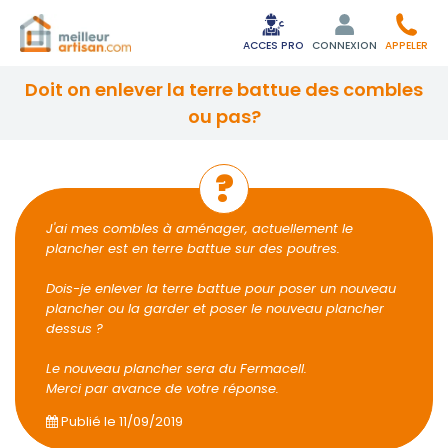
ACCES PRO
CONNEXION
APPELER
doit on enlever la terre battue des combles
ou pas?
J'ai mes combles à aménager, actuellement le
plancher est en terre battue sur des poutres.
Dois-je enlever la terre battue pour poser un nouveau
plancher ou la garder et poser le nouveau plancher
dessus ?
Le nouveau plancher sera du Fermacell.
Merci par avance de votre réponse.
Publié le
11/09/2019