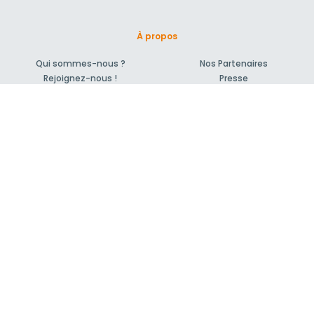
À propos
Qui sommes-nous ?
Nos Partenaires
Rejoignez-nous !
Presse
Blog actu
CGV et mentions légales
Comment ça marche?
Support et contact
04 86 68 81 31
Forum pour vos questions bâtiment
Suivez-nous !
S'inscrire à la newsletter