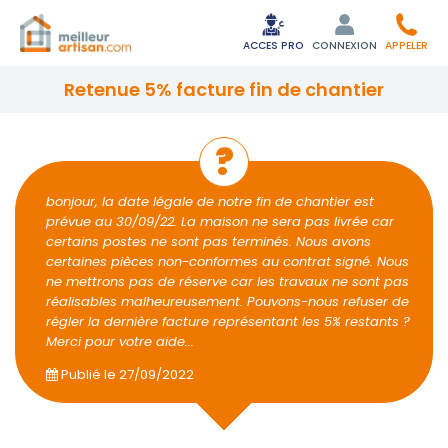
ACCES PRO
CONNEXION
APPELER
retenue 5% facture fin de chantier
bonjour, la date légale de notre fin de chantier est
prévue au 30/09/22. La maison ne sera pas livrée car
certains postes ne sont pas terminés. Nous avons
certaines pièces non-conformes au contrat signé. Nous
ne mettrons pas de réserve car les travaux ne sont pas
réalisables malheureusement. Pouvons-nous refuser de
régler la dernière facture représentant les 5% restants ?
Merci pour votre aide...
Publié le
27/09/2022