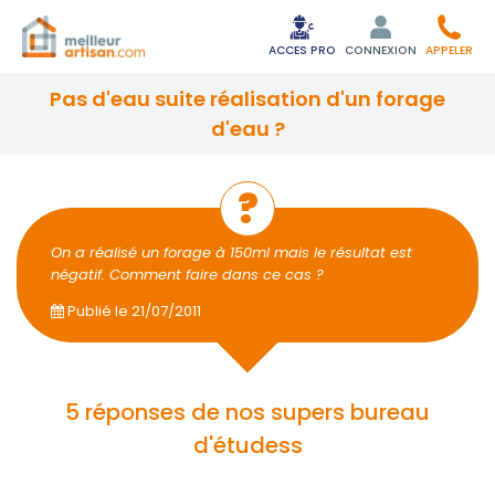
ACCES PRO
CONNEXION
APPELER
pas d'eau suite réalisation d'un forage
d'eau ?
On a réalisé un forage à 150ml mais le résultat est
négatif. Comment faire dans ce cas ?
Publié le
21/07/2011
5 réponses de nos supers bureau
d'étudess