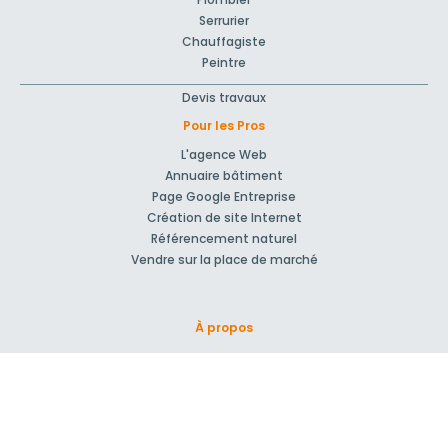
Serrurier
Chauffagiste
Peintre
Devis travaux
Pour les Pros
L'agence Web
Annuaire bâtiment
Page Google Entreprise
Création de site Internet
Référencement naturel
Vendre sur la place de marché
À propos
Qui sommes-nous ?
Nos Partenaires
Rejoignez-nous !
Presse
Blog actu
CGV et mentions légales
Comment ça marche?