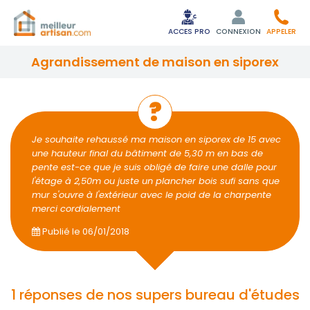
ACCES PRO
CONNEXION
APPELER
agrandissement de maison en siporex
Je souhaite rehaussé ma maison en siporex de 15 avec
une hauteur final du bâtiment de 5,30 m en bas de
pente est-ce que je suis obligé de faire une dalle pour
l'étage à 2,50m ou juste un plancher bois sufi sans que
mur s'ouvre à l'extérieur avec le poid de la charpente
merci cordialement
Publié le
06/01/2018
1 réponses de nos supers bureau d'études