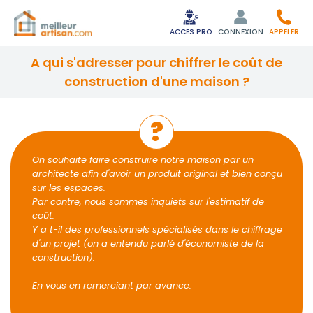
ACCES PRO
CONNEXION
APPELER
a qui s'adresser pour chiffrer le coût de
construction d'une maison ?
On souhaite faire construire notre maison par un
architecte afin d'avoir un produit original et bien conçu
sur les espaces.
Par contre, nous sommes inquiets sur l'estimatif de
coût.
Y a t-il des professionnels spécialisés dans le chiffrage
d'un projet (on a entendu parlé d'économiste de la
construction).
En vous en remerciant par avance.