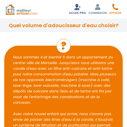
ACCES PRO
CONNEXION
APPELER
quel volume d'adoucisseur d'eau choisir?
Nous sommes 4 et bientôt 5 dans un appartement du
centre-ville de Marseille. Jusqu'alors nous utilisions une
carafe d'eau avec un filtre anti-calcaire et anti-tartre
pour notre consommation d'eau potable. Mais plusieurs
de nos appareils électroménagers (machine à café,
lave-linge, lave-vaisselle, machine à laver) avec des
dépôts de calcaire dans l'eau et de tartre ont fini par
avoir de l'entartrage des canalisations et de la
corrosion.
Avec notre nouvel enfant qui arrive, nous n'avons pas
envie de passer des litres d'eau à la carafe, il faudrait
un système de filtration et de purification qui permet