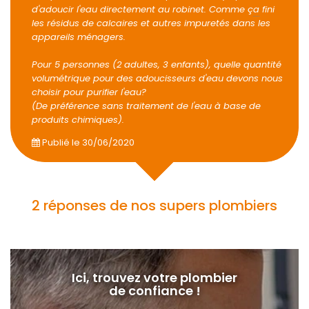
d'adoucir l'eau directement au robinet. Comme ç
a
fini
les résidus de calcaires et autres impuretés dans les
appareils ménagers.
Pour 5 personnes (2 adultes, 3 enfants), quelle quantité
volumétrique pour des adoucisseurs d'eau devons nous
choisir pour purifier l'eau?
(De préférence sans traitement de l'eau à base de
produits chimiques).
Publié le
30/06/2020
2 réponses de nos supers plombiers
Ici, trouvez votre plombier
de confiance !