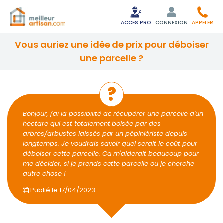
ACCES PRO
CONNEXION
APPELER
vous auriez une idée de prix pour déboiser
une parcelle ?
Bonjour, j'ai la possibilité de récupérer une parcelle d'un
hectare qui est totalement boisée par des
arbres/arbustes laissés par un pépiniériste depuis
longtemps. Je voudrais savoir quel serait le coût pour
déboiser cette parcelle. Ca m'aiderait beaucoup pour
me décider, si je prends cette parcelle ou je cherche
autre chose !
Publié le
17/04/2023