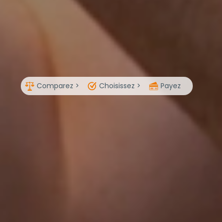
Comparez >
Choisissez >
Payez