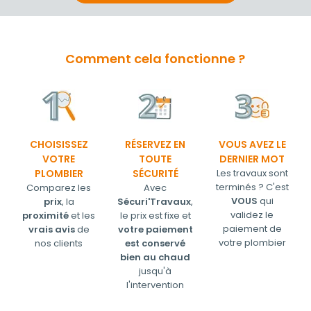
Comment cela fonctionne ?
CHOISISSEZ
RÉSERVEZ EN
VOUS AVEZ LE
VOTRE
TOUTE
DERNIER MOT
PLOMBIER
SÉCURITÉ
Les travaux sont
terminés ? C'est
Comparez les
Avec
VOUS
qui
prix
, la
Sécuri'Travaux
,
validez le
proximité
et les
le prix est fixe et
paiement de
vrais avis
de
votre paiement
votre plombier
nos clients
est conservé
bien au chaud
jusqu'à
l'intervention