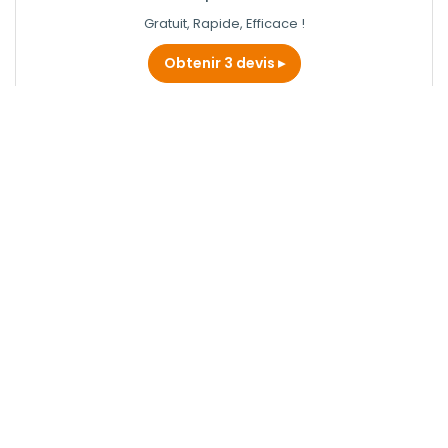
Gratuit, Rapide, Efficace !
Obtenir 3 devis
HENOCQUE STEPHANE
Plombier à Petit-caux
Obtenir un devis
SARL THIERRY FERRAND
Plombier à Dieppe