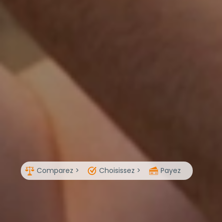
Comparez >
Choisissez >
Payez