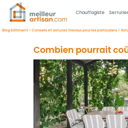
Chauffagiste
Serrurie
Blog bâtiment
Conseils et astuces travaux pour les particuliers
Ast
Combien pourrait coû