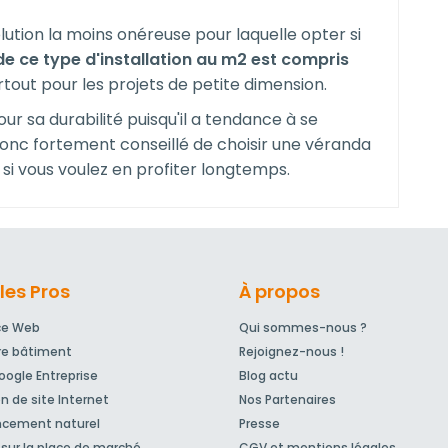
ution la moins onéreuse pour laquelle opter si
 de ce type d'installation au m
2
est compris
urtout pour les projets de petite dimension.
ur sa durabilité puisqu'il a tendance à se
 donc fortement conseillé de choisir une véranda
si vous voulez en profiter longtemps.
les Pros
À propos
ce Web
Qui sommes-nous ?
re bâtiment
Rejoignez-nous !
ogle Entreprise
Blog actu
n de site Internet
Nos Partenaires
ncement naturel
Presse
sur la place de marché
CGV et mentions légales