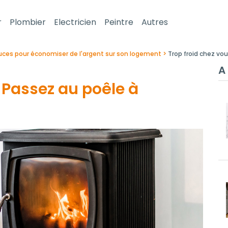
r
Plombier
Electricien
Peintre
Autres
uces pour économiser de l'argent sur son logement
Trop froid chez vou
A 
? Passez au poêle à