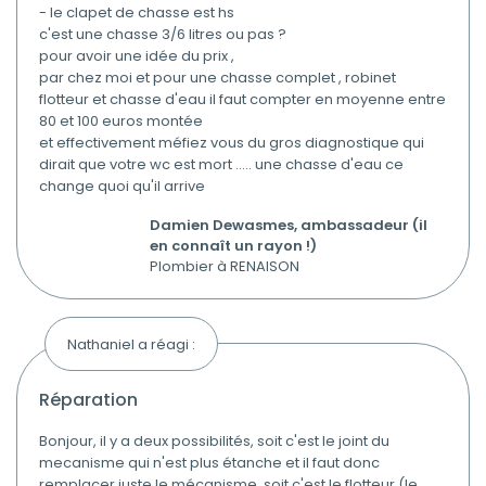
- le clapet de chasse est hs
c'est une chasse 3/6 litres ou pas ?
pour avoir une idée du prix ,
par chez moi et pour une chasse complet , robinet
flotteur et chasse d'eau il faut compter en moyenne entre
80 et 100 euros montée
et effectivement méfiez vous du gros diagnostique qui
dirait que votre wc est mort ..... une chasse d'eau ce
change quoi qu'il arrive
Damien Dewasmes, ambassadeur (il
en connaît un rayon !)
Plombier à RENAISON
Nathaniel a réagi :
réparation
Bonjour, il y a deux possibilités, soit c'est le joint du
mecanisme qui n'est plus étanche et il faut donc
remplacer juste le mécanisme, soit c'est le flotteur (le