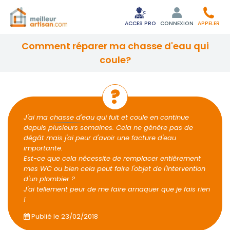
ACCES PRO
CONNEXION
APPELER
comment réparer ma chasse d'eau qui
coule?
J'ai ma
chasse d'eau
qui fuit et coule en continue
depuis plusieurs semaines. Cela ne génère pas de
dégât mais j'ai peur d'avoir une facture d'eau
importante.
Est-ce que cela nécessite de remplacer entièrement
mes WC ou bien cela peut faire l'objet de l'intervention
d'un plombier ?
J'ai tellement peur de me faire arnaquer que je fais rien
!
Publié le
23/02/2018