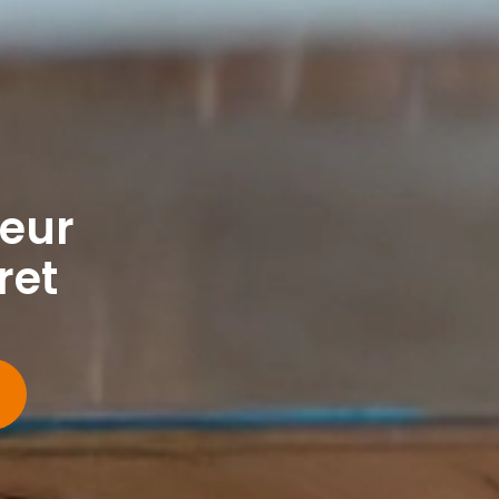
leur
ret