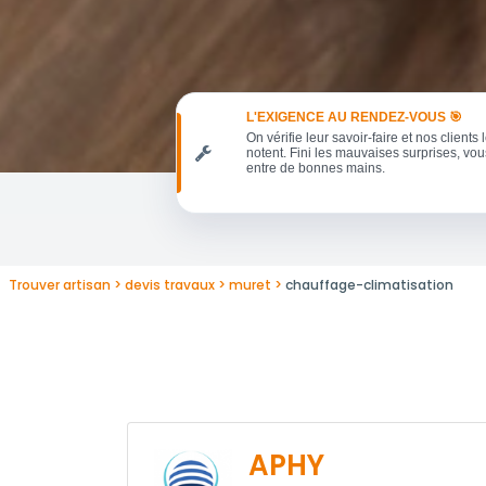
L'EXIGENCE AU RENDEZ-VOUS 🎯
On vérifie leur savoir-faire et nos clients 
notent. Fini les mauvaises surprises, vou
entre de bonnes mains.
Trouver artisan
devis travaux
muret
chauffage-climatisation
APHY