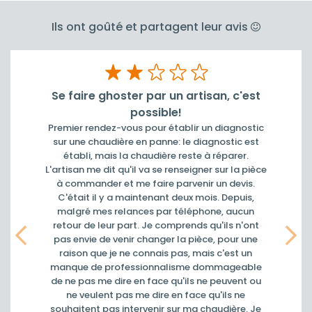
Ils ont goûté et partagent leur avis
st
Efficace
Efficace et ponctuel
tic
st
èce
Monia
de épinay-sur-seine
.
20/11/2025
n
nt
e
Précedent
Suiv
le
ou
Je