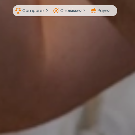
Comparez >
Choisissez >
Payez