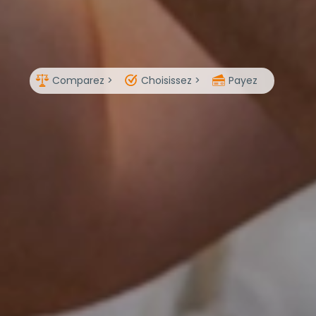
Comparez >
Choisissez >
Payez