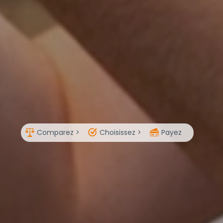
Comparez >
Choisissez >
Payez