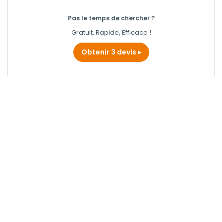
Pas le temps de chercher ?
Gratuit, Rapide, Efficace !
Obtenir 3 devis
SDC PEINTURES ET SOLS
Peintre à Lorient
Obtenir un devis
LESURE FABIEN