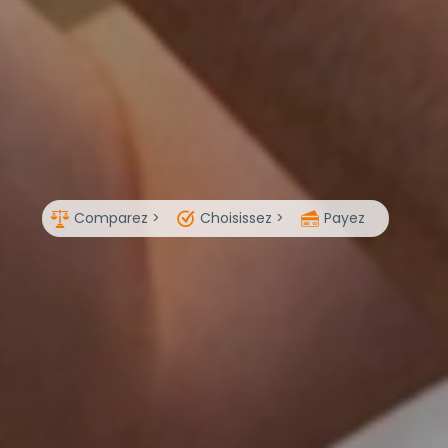
Comparez >
Choisissez >
Payez