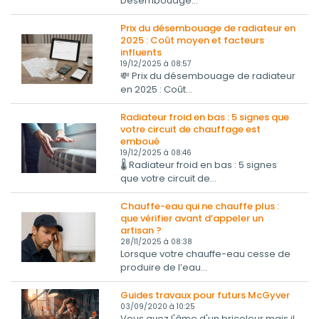
Désembouage...
Prix du désembouage de radiateur en
2025 : Coût moyen et facteurs
influents
19/12/2025 à 08:57
💸 Prix du désembouage de radiateur
en 2025 : Coût...
Radiateur froid en bas : 5 signes que
votre circuit de chauffage est
emboué
19/12/2025 à 08:46
🌡️ Radiateur froid en bas : 5 signes
que votre circuit de...
Chauffe-eau qui ne chauffe plus :
que vérifier avant d’appeler un
artisan ?
28/11/2025 à 08:38
Lorsque votre chauffe-eau cesse de
produire de l’eau...
Guides travaux pour futurs McGyver
03/09/2020 à 10:25
Vous avez l'âme d'un bricoleur mais il