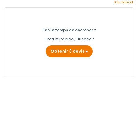
Site internet
Pas le temps de chercher ?
Gratuit, Rapide, Efficace !
Obtenir 3 devis
FPB
Serrurier à Rians
Obtenir un devis