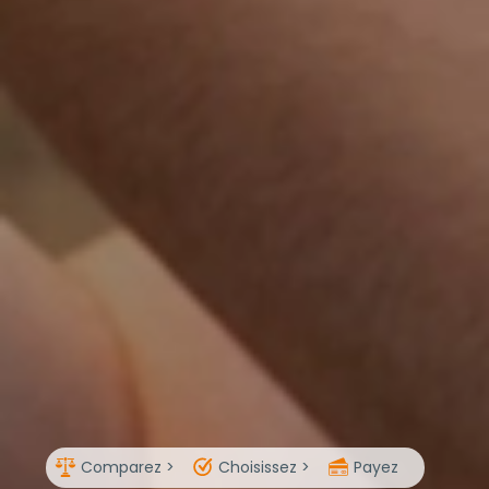
Comparez >
Choisissez >
Payez