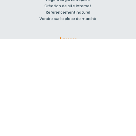
Création de site Internet
Référencement naturel
Vendre sur la place de marché
À propos
Qui sommes-nous ?
Nos Partenaires
Rejoignez-nous !
Presse
Blog actu
CGV et mentions légales
Comment ça marche?
Support et contact
Forum pour vos questions bâtiment
Suivez-nous !
S'inscrire à la newsletter